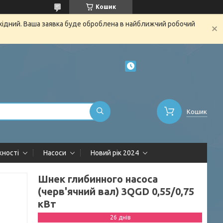
Кошик
ихідний. Ваша заявка буде оброблена в найближчий робочий
Кошик
жності
Насоси
Новий рік 2024
Шнек глибинного насоса
(черв'ячний вал) 3QGD 0,55/0,75
кВт
26 днів