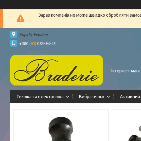
Зараз компанія не може швидко обробляти замовл
Харків, Україна
+380
(93)
083-94-45
Інтернет-мага
Техніка та електроніка
Вибрати ніж
Активний