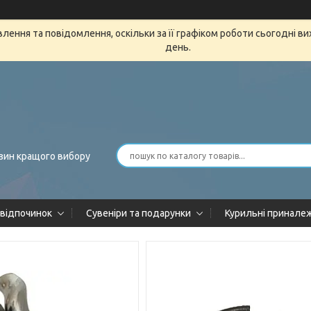
ення та повідомлення, оскільки за її графіком роботи сьогодні в
день.
зин кращого вибору
 відпочинок
Сувеніри та подарунки
Курильні принале