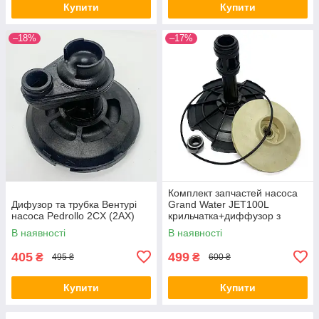
Купити
Купити
–18%
–17%
Комплект запчастей насоса
Дифузор та трубка Вентурі
Grand Water JET100L
насоса Pedrollo 2CX (2AX)
крильчатка+диффузор з
трубкою+сальники
В наявності
В наявності
405
499
₴
₴
495 ₴
600 ₴
Купити
Купити