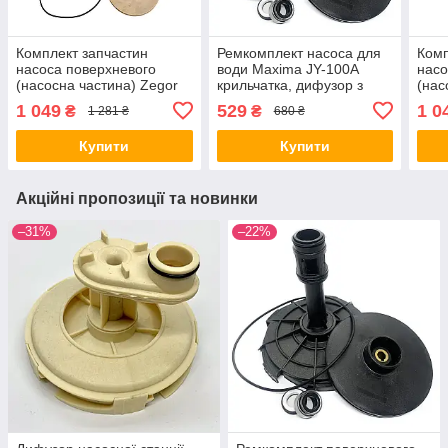
Комплект запчастин
Ремкомплект насоса для
Комп
насоса поверхневого
води Maxima JY-100A
насо
(насосна частина) Zegor
крильчатка, дифузор з
(нас
JET-120L корпус,
трубкою, сальники
JET1
1 049
529
1 0
₴
₴
1 281 ₴
680 ₴
дифузор, крильчатка та
крил
сальники
Купити
Купити
Акційні пропозиції та новинки
–31%
–22%