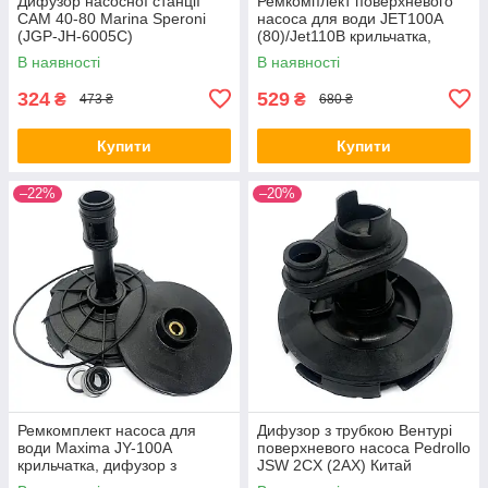
Дифузор насосної станції
Ремкомплект поверхневого
CAM 40-80 Marina Speroni
насоса для води JET100A
(JGP-JH-6005C)
(80)/Jet110B крильчатка,
дифузор з трубкою, сальники
В наявності
В наявності
324
529
₴
₴
473 ₴
680 ₴
Купити
Купити
–22%
–20%
Ремкомплект насоса для
Дифузор з трубкою Вентурі
води Maxima JY-100A
поверхневого насоса Pedrollo
крильчатка, дифузор з
JSW 2CX (2AX) Китай
трубкою, сальники