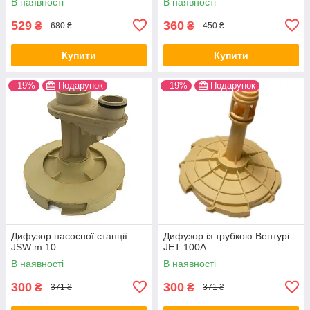
В наявності
В наявності
529
360
₴
₴
680 ₴
450 ₴
Купити
Купити
–19%
Подарунок
–19%
Подарунок
Дифузор насосної станції
Дифузор із трубкою Вентурі
JSW m 10
JET 100A
В наявності
В наявності
300
300
₴
₴
371 ₴
371 ₴