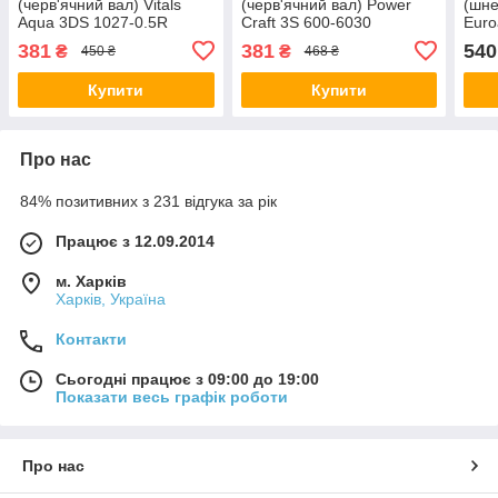
(черв'ячний вал) Vitals
(черв'ячний вал) Power
(шне
Aqua 3DS 1027-0.5R
Craft 3S 600-6030
Euro
0.37
381
381
540
₴
₴
450 ₴
468 ₴
Купити
Купити
Про нас
84% позитивних з 231 відгука за рік
Працює з 12.09.2014
м. Харків
Харків, Україна
Контакти
Сьогодні працює з 09:00 до 19:00
Показати весь графік роботи
Про нас