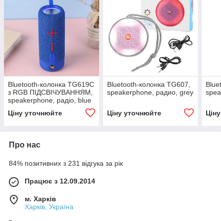
Bluetooth-колонка TG619C
Bluetooth-колонка TG607,
Blue
з RGB ПІДСВІЧУВАННЯМ,
speakerphone, радио, grey
spea
speakerphone, радіо, blue
Ціну уточнюйте
Ціну уточнюйте
Цін
Про нас
84% позитивних з 231 відгука за рік
Працює з 12.09.2014
м. Харків
Харків, Україна