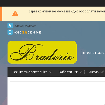
Зараз компанія не може швидко обробляти замовл
Харків, Україна
+380
(93)
083-94-45
Інтернет-мага
Техніка та електроніка
Вибрати ніж
Активний