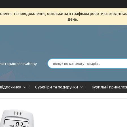
ення та повідомлення, оскільки за її графіком роботи сьогодні в
день.
зин кращого вибору
 відпочинок
Сувеніри та подарунки
Курильні принале