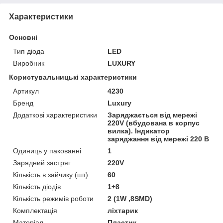
Характеристики
Основні
Тип діода
LED
Виробник
LUXURY
Користувальницькі характеристики
Артикул
4230
Бренд
Luxury
Додаткові характеристики
Заряджається від мережі
220V (вбудована в корпус
вилка). Індикатор
заряджання від мережі 220 В
Одиниць у пакованні
1
Зарядний застряг
220V
Кількість в зайчику (шт)
60
Кількість діодів
1+8
Кількість режимів роботи
2 (1W ,8SMD)
Комплектація
ліхтарик
Матеріал
Пластик