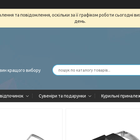
ення та повідомлення, оскільки за її графіком роботи сьогодні в
день.
зин кращого вибору
 відпочинок
Сувеніри та подарунки
Курильні принале