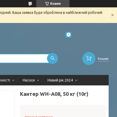
Кошик
ихідний. Ваша заявка буде оброблена в найближчий робочий
Кошик
жності
Насоси
Новий рік 2024
Кантер WH-A08, 50 кг (10г)
Немає в наявності