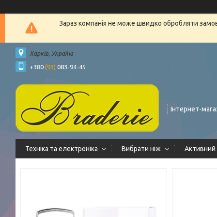
Зараз компанія не може швидко обробляти замовл
Харків, Україна
+380
(93)
083-94-45
Інтернет-мага
Техніка та електроніка
Вибрати ніж
Активний