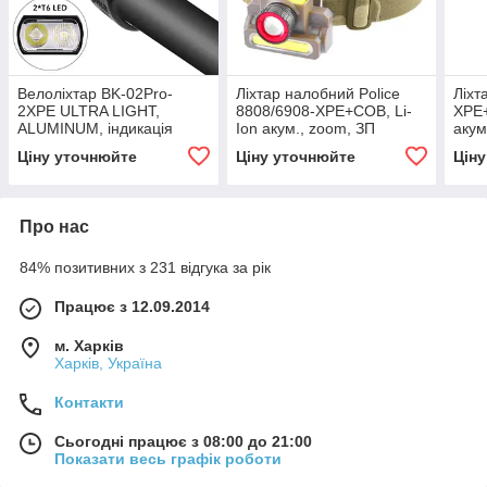
Велоліхтар BK-02Pro-
Ліхтар налобний Police
Ліхт
2XPE ULTRA LIGHT,
8808/6908-XPE+COB, Li-
XPE+
ALUMINUM, індикація
Ion акум., zoom, ЗП
акум
заряду, Waterproof,
microUSB, Box
зати
Ціну уточнюйте
Ціну уточнюйте
Цін
акумулятор, ЗУ microUSB
Box
Про нас
84% позитивних з 231 відгука за рік
Працює з 12.09.2014
м. Харків
Харків, Україна
Контакти
Сьогодні працює з 08:00 до 21:00
Показати весь графік роботи