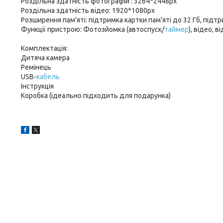
Роздільна здатність фотографій : 3264*2448px
Роздільна здатність відео: 1920*1080px
Розширення пам'яті: підтримка картки пам'яті до 32 Гб, підт
Функції пристрою: Фотозйомка (автоспуск/
таймер
), відео, 
Комплектація:
Дитяча камера
Ремінець
USB-
кабель
Інструкція
Коробка (ідеально підходить для подарунка)