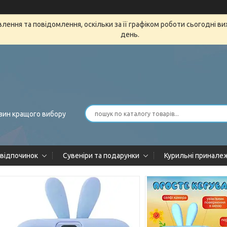
ення та повідомлення, оскільки за її графіком роботи сьогодні в
день.
зин кращого вибору
 відпочинок
Сувеніри та подарунки
Курильні принале