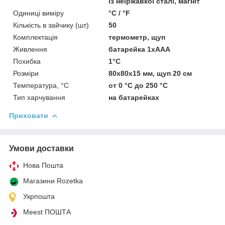
із неіржавкої сталі, магніт
Одиниці виміру
°C / °F
Кількість в зайчику (шт)
50
Комплектація
термометр, щуп
Живлення
батарейка 1хAAA
Похибка
1°C
Розміри
80х80х15 мм, щуп 20 см
Температура, °C
от 0 °C до 250 °C
Тип харчування
на батарейках
Приховати
Умови доставки
Нова Пошта
Магазини Rozetka
Укрпошта
Meest ПОШТА