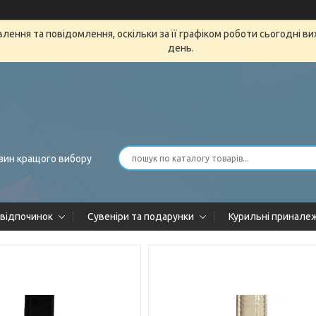
ення та повідомлення, оскільки за її графіком роботи сьогодні в
день.
зин кращого вибору
 відпочинок
Сувеніри та подарунки
Курильні принале