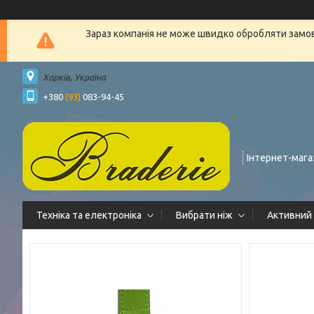
Зараз компанія не може швидко обробляти замовл
Харків, Україна
+380
(93)
083-94-45
Інтернет-мага
Техніка та електроніка
Вибрати ніж
Активний