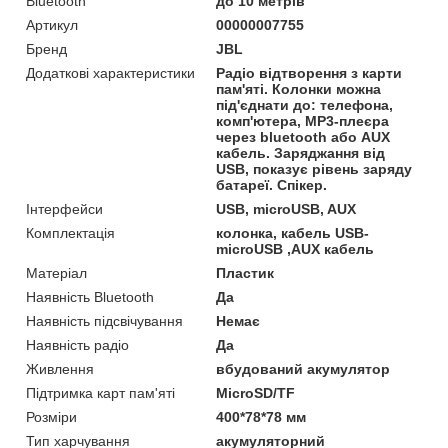
Bluetooth
до 10 метрів
Артикул
00000007755
Бренд
JBL
Додаткові характеристики
Радіо відтворення з карти
пам'яті. Колонки можна
під'єднати до: телефона,
комп'ютера, MP3-плеєра
через bluetooth або AUX
кабель. Заряджання від
USB, показує рівень заряду
батареї. Спікер.
Інтерфейси
USB, microUSB, AUX
Комплектація
колонка, кабель USB-
microUSB ,AUX кабель
Матеріал
Пластик
Наявність Bluetooth
Да
Наявність підсвічування
Немає
Наявність радіо
Да
Живлення
вбудований акумулятор
Підтримка карт пам'яті
MicroSD/TF
Розміри
400*78*78 мм
Тип харчування
акумуляторний