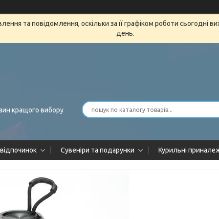
ення та повідомлення, оскільки за її графіком роботи сьогодні в
день.
зин кращого вибору
 відпочинок
Сувеніри та подарунки
Курильні принале