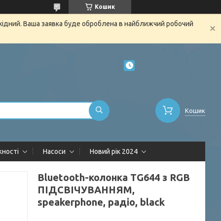
Кошик
ихідний. Ваша заявка буде оброблена в найближчий робочий
Кошик
жності
Насоси
Новий рік 2024
Bluetooth-колонка TG644 з RGB
ПІДСВІЧУВАННЯМ,
speakerphone, радіо, black