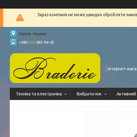
Зараз компанія не може швидко обробляти замовл
Харків, Україна
+380
(93)
083-94-45
Інтернет-мага
Техніка та електроніка
Вибрати ніж
Активний