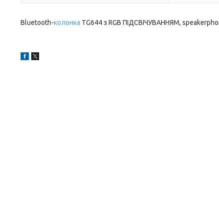
Bluetooth-
колонка
TG644 з RGB ПІДСВІЧУВАННЯМ, speakerphone