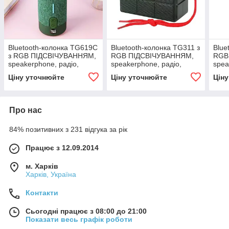
Bluetooth-колонка TG619C
Bluetooth-колонка TG311 з
Blue
з RGB ПІДСВІЧУВАННЯМ,
RGB ПІДСВІЧУВАННЯМ,
RGB
speakerphone, радіо,
speakerphone, радіо,
spea
green
green
gree
Ціну уточнюйте
Ціну уточнюйте
Цін
Про нас
84% позитивних з 231 відгука за рік
Працює з 12.09.2014
м. Харків
Харків, Україна
Контакти
Сьогодні працює з 08:00 до 21:00
Показати весь графік роботи