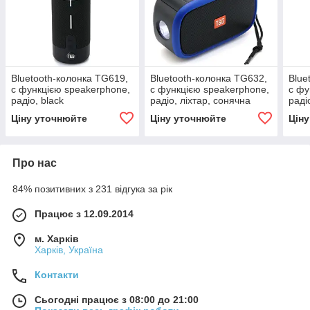
Bluetooth-колонка TG619,
Bluetooth-колонка TG632,
Blue
c функцією speakerphone,
c функцією speakerphone,
c фу
радіо, black
радіо, ліхтар, сонячна
раді
батарея, blue
Ціну уточнюйте
Ціну уточнюйте
Цін
Про нас
84% позитивних з 231 відгука за рік
Працює з 12.09.2014
м. Харків
Харків, Україна
Контакти
Сьогодні працює з 08:00 до 21:00