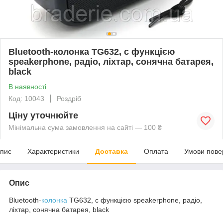
Bluetooth-колонка TG632, c функцією
speakerphone, радіо, ліхтар, сонячна батарея,
black
В наявності
Код: 10043
Роздріб
Ціну уточнюйте
Мінімальна сума замовлення на сайті — 100 ₴
пис
Характеристики
Доставка
Оплата
Умови пове
Опис
Bluetooth-
колонка
TG632, c функцією speakerphone, радіо,
ліхтар, сонячна батарея, black