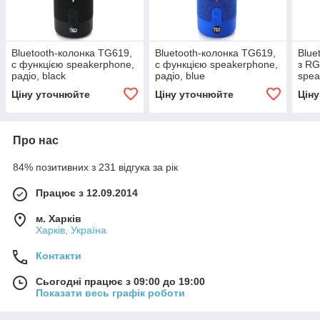
Bluetooth-колонка TG619,
Bluetooth-колонка TG619,
Blue
c функцією speakerphone,
c функцією speakerphone,
з R
радіо, black
радіо, blue
spea
gree
Ціну уточнюйте
Ціну уточнюйте
Цін
Про нас
84% позитивних з 231 відгука за рік
Працює з 12.09.2014
м. Харків
Харків, Україна
Контакти
Сьогодні працює з 09:00 до 19:00
Показати весь графік роботи