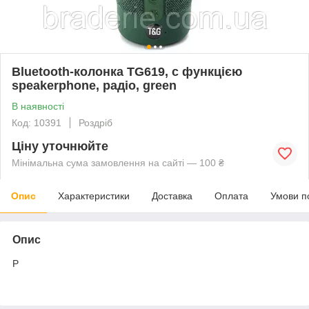
Bluetooth-колонка TG619, c функцією
speakerphone, радіо, green
В наявності
Код: 10391
Роздріб
Ціну уточнюйте
Мінімальна сума замовлення на сайті — 100 ₴
Опис
Характеристики
Доставка
Оплата
Умови п
Опис
Р