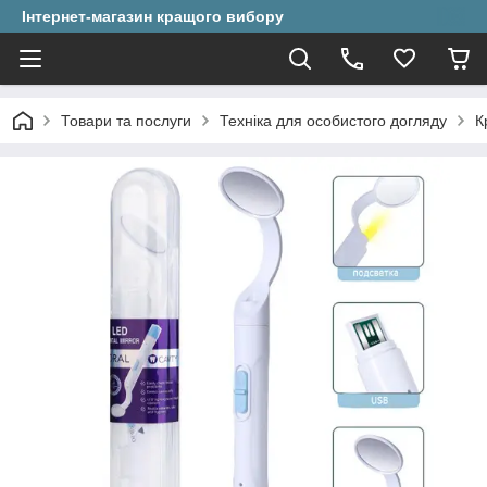
Інтернет-магазин кращого вибору
Товари та послуги
Техніка для особистого догляду
К