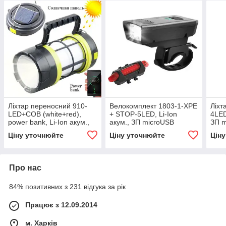
Ліхтар переносний 910-
Велокомплект 1803-1-XPE
Ліхт
LED+COB (white+red),
+ STOP-5LED, Li-Ion
4LED
power bank, Li-Ion акум.,
акум., ЗП microUSB
ЗП 
сонячна батарея, ЗП
Ціну уточнюйте
Ціну уточнюйте
Цін
microUSB, Box
Про нас
84% позитивних з 231 відгука за рік
Працює з 12.09.2014
м. Харків