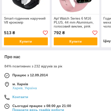
Smart-годинник наручний
Apl Watch Series 6 M16
Годи
V8 крокомір
PLUS, 44 mm Aluminium,
меха
голосовий виклик, pink
чоло
513
792
₴
₴
Цін
Купити
Купити
Про нас
84% позитивних з 232 відгуків за рік
Працює з 12.09.2014
м. Харків
Харків, Україна
Контакти
Сьогодні працює з 08:00 до 21:00
Показати весь графік роботи