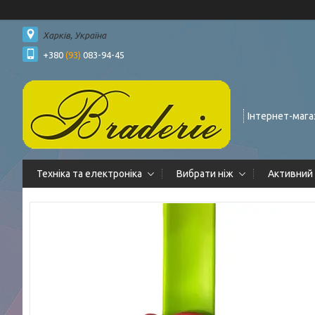
Харків, Україна
+380
(93)
083-94-45
Інтернет-мага
Техніка та електроніка
Вибрати ніж
Активний