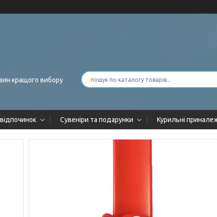
зин кращого вибору
 відпочинок
Сувеніри та подарунки
Курильні принале