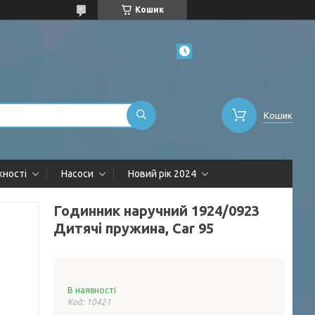
Кошик
Кошик
жності
Насоси
Новий рік 2024
Годинник наручний 1924/0923
Дитячі пружина, Car 95
В наявності
Код:
10421