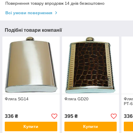
Повернення товару впродовж 14 днів безкоштовно
Всі умови повернення
Подібні товари компанії
Фляга SG14
Фляга GD20
Фляг
PT-6
336
395
336
₴
₴
Купити
Купити