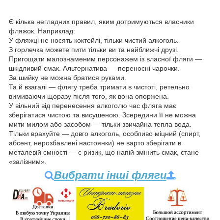
Є кілька негладних правил, яким дотримуються власники
фляжок. Наприклад:
У фляжці не носять коктейлі, тільки чистий алкоголь.
З горлечка можете пити тільки ви та найближчі друзі.
Пригощати малознаменим персонажем із власної фляги —
шкідливий смак. Альтернатива — переносні чарочки.
За шийку не можна братися руками.
Та й взагалі — флягу треба тримати в чистоті, ретельно
вимиваючи щоразу після того, як вона опоржена.
У вільний від перенесення алкоголю час фляга має
зберігатися чистою та висушеною. Зсередини її не можна
мити милом або засобом — тільки звичайна тепла вода.
Тільки врахуйте — довго алкоголь, особливо міцний (спирт,
абсент, нерозбавлені настоянки) не варто зберігати в
металевій ємності — є ризик, що напій змінить смак, стане
«залізним».
Вибрати інші фляги