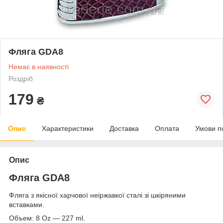
Фляга GDA8
Немає в наявності
Роздріб
179
₴
Опис
Характеристики
Доставка
Оплата
Умови п
Опис
Фляга GDA8
Фляга з якісної харчової неіржавкої сталі зі шкіряними
вставками.
Объем: 8 Oz ― 227 ml.