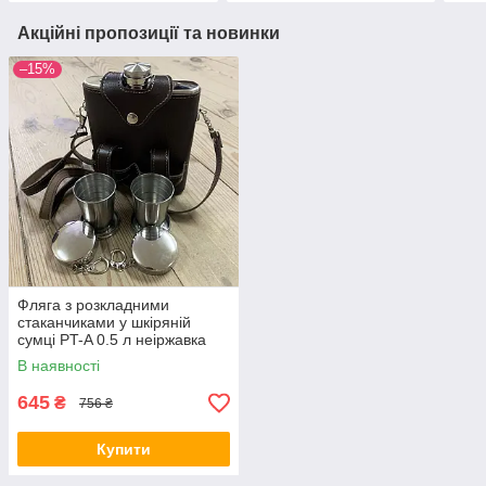
Акційні пропозиції та новинки
–15%
Фляга з розкладними
стаканчиками у шкіряній
сумці PT-A 0.5 л неіржавка
сталь
В наявності
645
₴
756 ₴
Купити