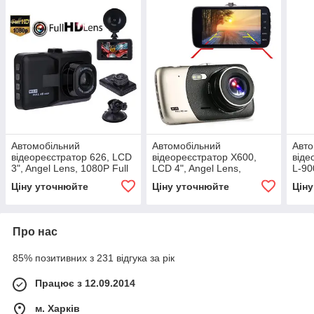
Автомобільний
Автомобільний
Авто
відеореєстратор 626, LCD
відеореєстратор X600,
віде
3", Angel Lens, 1080P Full
LCD 4", Angel Lens,
L-90
HD
камери, 1080P Full HD,
каме
Ціну уточнюйте
Ціну уточнюйте
Цін
метал. корпус
Про нас
85% позитивних з 231 відгука за рік
Працює з 12.09.2014
м. Харків