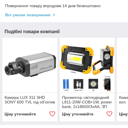
Повернення товару впродовж 14 днів безкоштовно
Всі умови повернення
Подібні товари компанії
Камера LUX 311 SHD
Прожектор світлодіодний
Каме
SONY 600 TVL під об'єктив
L811-20W-COB+1W, power
кол.
bank, 2x18650/3xAA, ЗП
microUSB, Box
Ціну уточнюйте
Ціну уточнюйте
Цін