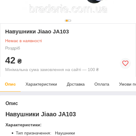
Навушники Jiaao JA103
Немає в наявності
Роздріб
42
₴
Мінімальна сума замовлення на сайті — 100 ₴
Опис
Характеристики
Доставка
Оплата
Умови п
Опис
Навушники Jiaao JA103
Характеристики:
Тип призначення: Наушники