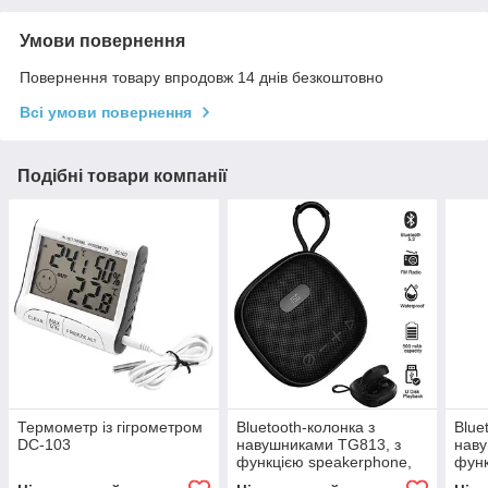
Умови повернення
Повернення товару впродовж 14 днів безкоштовно
Всі умови повернення
Подібні товари компанії
Термометр із гігрометром
Bluetooth-колонка з
Blue
DC-103
навушниками TG813, з
наву
функцією speakerphone,
функ
радіо, black
раді