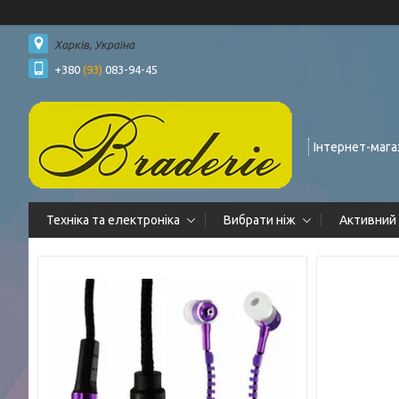
Харків, Україна
+380
(93)
083-94-45
Інтернет-мага
Техніка та електроніка
Вибрати ніж
Активний