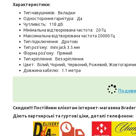
Характеристики:
Тип навушників: Вкладки
Одностороння гарнітура: Да
Чутливість: 118 дБ
Мінімальна відтворювана частота: 20 Гц
Максимальна відтворювана частота 20000 Гц
Тип підключення: Дротові
Тип роз'єму: mini jack 3.5 мм
Форма роз'єму: Прямий
Тип кріплення: Без кріплення
Цвет: Білий, Чорний, Червоний, Рожевий, Жовтогарячи
Довжина кабелю: 1.1 метра
Подиви
Скидки!!! Постійним клієнтам інтернет-магазина Brader
Діють партнерські та гуртові ціни, деталі телефоном: