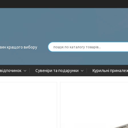
зин кращого вибору
 відпочинок
Сувеніри та подарунки
Курильні принале