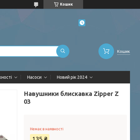
Кошик
Кошик
жності
Насоси
Новий рік 2024
Навушники блискавка Zipper Z
03
Немає в наявності
135 ₴