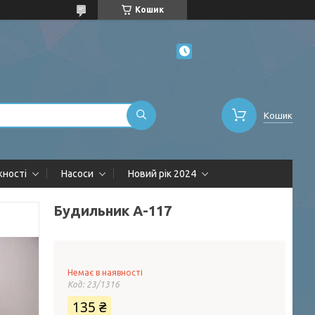
Кошик
Кошик
жності
Насоси
Новий рік 2024
Будильник A-117
Немає в наявності
Код:
23/1316
135 ₴