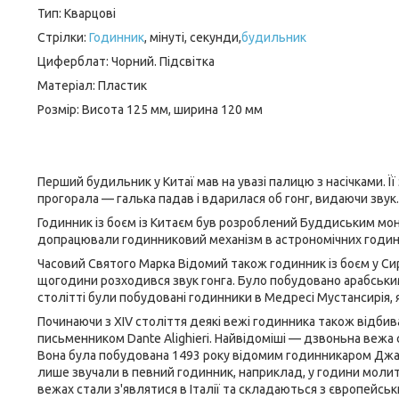
Тип: Кварцові
Стрілки:
Годинник
, мінуті, секунди,
будильник
Циферблат: Чорний. Підсвітка
Матеріал: Пластик
Розмір: Висота 125 мм, ширина 120 мм
Перший будильник у Китаї мав на увазі палицю з насічками. Ї
прогорала — галька падав і вдарилася об гонг, видаючи звук
Годинник із боєм із Китаєм був розроблений Буддиським мона
допрацювали годинниковий механізм в астрономічних годинн
Часовий Cвятого Марка Відомий також годинник із боєм у Си
щогодини розходився звук гонга. Було побудовано арабським і
столітті були побудовані годинники в Медресі Мустансирія, 
Починаючи з XIV століття деякі вежі годинника також відби
письменником Dante Alighieri. Найвідоміші — дзвоньна вежа 
Вона була побудована 1493 року відомим годинникаром Джаном
лише звучали в певний годинник, наприклад, у години молит
вежах стали з'являтися в Італії та складаються з європейсь