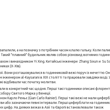
ї запалили, а на позначку з потрібним часом клалю гальку. Коли пали
. Такий "плавний" будильник являв собою різновид вогняних годинн
хом і винахідником Yi Xing. Китайські інженери Zhang Sixun и Su S
иках (X-XIв).
рії. Вони розташовувалися в годинниковій вежі поруч із мечеттю О
нженером al-Kaysarani в XIX столітті та працювали завдяки воді. У 
які відбивали час початку молитви.
вали в конкретний час щодня. Перші такі годинники описані флорен
собору Святого Марка у Венеції.
 Карло Реньє (Gian Carlo Rainier). Перші такі вежі не мали циферб
ви або зазначаючи певні інтервали. Перші циферблати на годинни
ких цифр. На деяких вежах в Азії та Європі встановлювали також