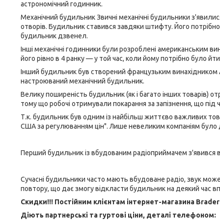
астрономічний годинник.
Механічний будильник Звичні механічні будильники з'явилися 
отворів. Будильник ставився завдяки штифту. Його потрібно
будильник дзвенел.
Інші механічні годинники були розроблені американським вина
його рівно в 4 ранку — у той час, коли йому потрібно було йти
Інший будильник був створений французьким винахідником Ant
настроюваний механічний будильник.
Велику поширеність будильник (як і багато інших товарів) отр
тому що робочі отримували покарання за запізнення, що під 
Т.к. будильник був одним із найбільш життєво важливих товар
США за регулюванням цін". Лише невеликим компаніям було 
Перший будильник із вбудованим радіоприймачем з'явився в с
Сучасні будильники часто мають вбудоване радіо, звук може
повтору, що дає змогу відкласти будильник на деякий час 
Скидки!!! Постійним клієнтам інтернет-магазина Brader
Діють партнерські та гуртові ціни, деталі телефоном: