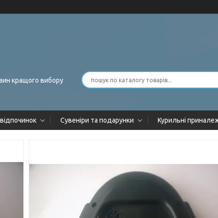
зин кращого вибору
 відпочинок
Сувеніри та подарунки
Курильні принале