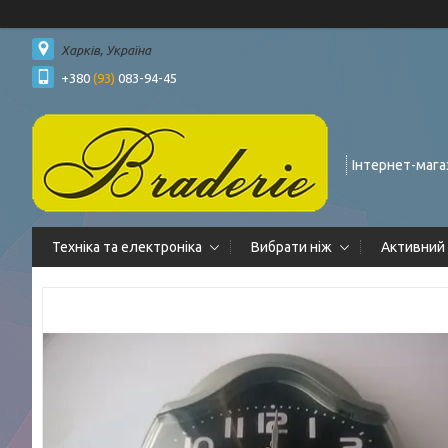
Харків, Україна
+380
(93)
083-94-45
Інтернет-мага
Техніка та електроніка
Вибрати ніж
Активний