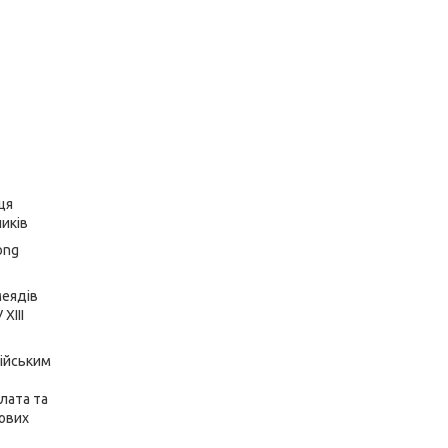
ця
иків
ong
меядів
XIII
тійським
лата та
кових