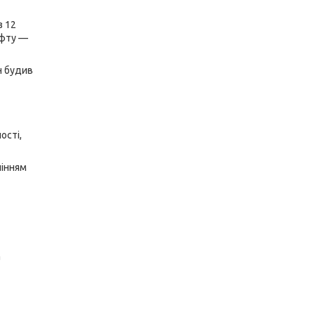
з 12
ифту —
н будив
ості,
лінням
а