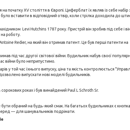
на початку XV століття в Європі. Циферблат їх являв із себе набір 
 було вставити в відповідний отвір, коли стрілка доходила до шт
хідником Levi Hutchins 1787 року. Пристрій він зробив під себе і ві
 на роботу.
oine Redier, на який він отримав патент. Це був перші патенти на
имав під час другої світової війни. Будильник набув своєї популярн
час війни було неприпустимо.
ів у той час їхнього випуску, ціна та якість контролюється "Управ
дозволено випускати нові моделі будильників.
орокових роках і був винайдений Paul L Schroth Sr.
 бути обраний на будь-який смак. На багатьох будильниках є кнопк
вперед — для шанувальників подрімати.
ie