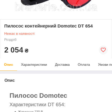
Пилосос контейнерний Domotec DT 654
Немає в наявності
Роздріб
2 054
₴
Опис
Характеристики
Доставка
Оплата
Умови п
Опис
Пилосос
Domotec
Характеристики DT 654:
Живлення 220 В