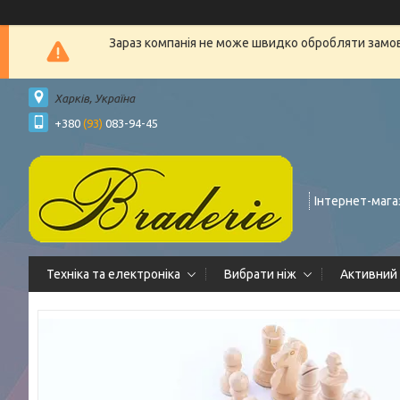
Зараз компанія не може швидко обробляти замовл
Харків, Україна
+380
(93)
083-94-45
Інтернет-мага
Техніка та електроніка
Вибрати ніж
Активний