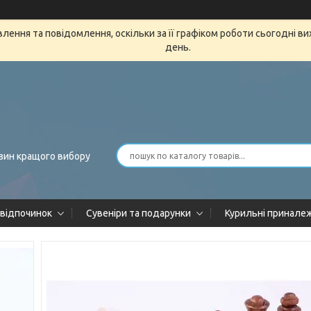
ення та повідомлення, оскільки за її графіком роботи сьогодні в
день.
зин кращого вибору
 відпочинок
Сувеніри та подарунки
Курильні принале