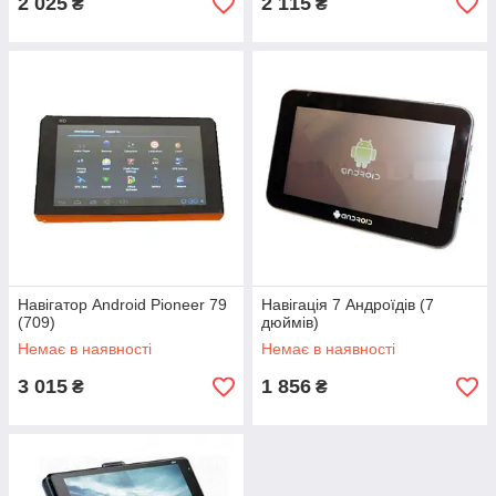
2 025
2 115
₴
₴
Навігатор Android Pioneer 79
Навігація 7 Андроїдів (7
(709)
дюймів)
Немає в наявності
Немає в наявності
3 015
1 856
₴
₴