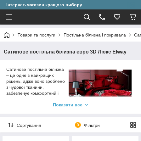
Інтернет-магазин кращого вибору
Товари та послуги
Постільна білизна і покривала
Сат
Сатинове постільна білизна євро 3D Люкс Elway
Сатинове постільна білизна
– це одне з найкращих
рішень, адже воно зроблено
з чудової тканини,
забезпечує комфортний і
спокійний сон. Сатин
Показати все
приємний до тіла, не
викликає подразнень, і що
особливо цікаво –
представлений у найрізноманітніших кольорах. Купити
Сортування
0
Фільтри
розкішна постільна білизна сьогодні ви зможете на нашому
сайті, тут для вас представлений величезний вибір чудових