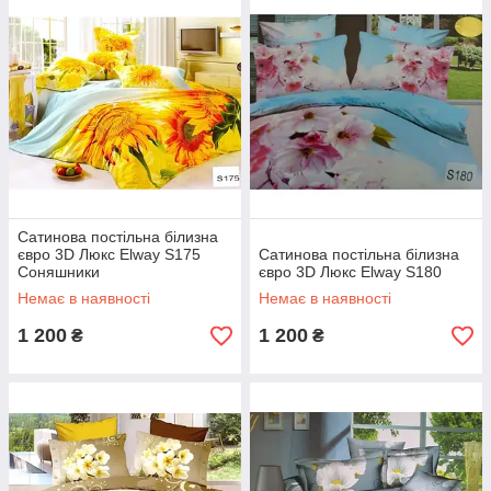
Сатинова постільна білизна
євро 3D Люкс Elway S175
Сатинова постільна білизна
Соняшники
євро 3D Люкс Elway S180
Немає в наявності
Немає в наявності
1 200
1 200
₴
₴