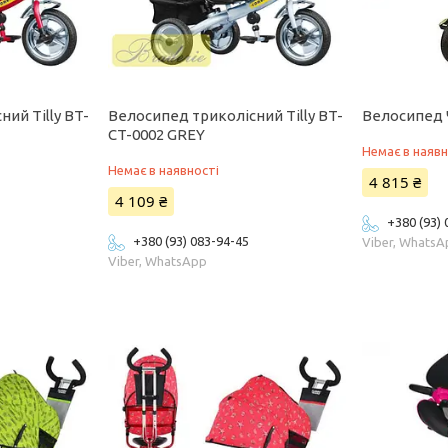
ий Tilly BT-
Велосипед триколісний Tilly BT-
Велосипед Ч
CT-0002 GREY
Немає в наявн
Немає в наявності
4 815 ₴
4 109 ₴
+380 (93)
+380 (93) 083-94-45
Viber, Whats
Viber, WhatsApp