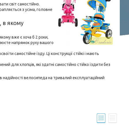
вати світ самостійно.
рапляється з усіма, головне
 в якому
кому вже є хоча б 2 роки,
олюєте напрямок руху вашого
воїти самостійне їзду. Ці конструкції стійкі і мають
ний для хлопців, які здатні самостійно стійко їздити без
і в надійності велосипеда на тривалий експлуатаційний