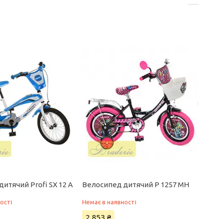
итячий Profi SX 12 A
Велосипед дитячий P 1257 MH
ості
Немає в наявності
2 853 ₴