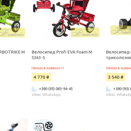
URBOTRIKE M
Велосипед Profi EVA Foam M
Велосипед
5363-5
триколісний
Немає в наявності
Немає в наявн
4 770 ₴
3 540 ₴
+380 (93) 083-94-45
+380 (93)
Viber, WhatsApp
Viber, Whats