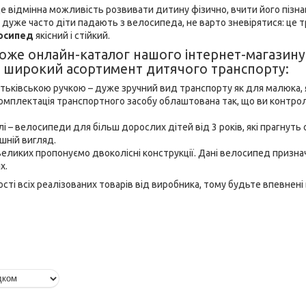
це відмінна можливість розвивати дитину фізично, вчити його пізна
дуже часто діти падають з велосипеда, не варто зневірятися: це т
осипед
якісний і стійкий.
же онлайн-каталог нашого інтернет-магазину,
 широкий асортимент дитячого транспорту:
тьківською ручкою – дуже зручний вид транспорту як для малюка, я
. Комплектація транспортного засобу облаштована так, що ви контр
і – велосипеди для більш дорослих дітей від 3 років, які прагнуть ос
шній вигляд.
ликих пропонуємо двоколісні конструкції. Дані велосипед призначе
х.
сті всіх реалізованих товарів від виробника, тому будьте впевнен