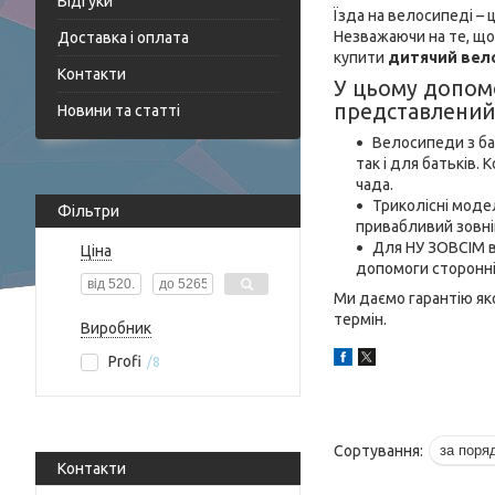
Відгуки
Їзда на велосипеді – 
Незважаючи на те, що 
Доставка і оплата
купити
дитячий вел
Контакти
У цьому допомо
представлений
Новини та статті
Велосипеди з ба
так і для батьків
чада.
Триколісні модел
Фільтри
привабливий зовні
Для НУ ЗОВСІМ ве
Ціна
допомоги сторонні
Ми даємо гарантію яко
термін.
Виробник
Profi
8
Контакти