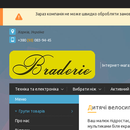
Зараз компанія не може швидко обробляти замовл
Харків, Україна
+380
(93)
083-94-45
Інтернет-мага
Техніка та електроніка
Вибрати ніж
Активний
Дитячі велос
Групи товарів
Про нас
Ваш малюк підростає,
мультиками біля екран