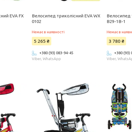
ний EVA FX
Велосипед триколісний EVA WX
Велосипед 
0102
B29-1B-1
Немає в наявності
Немає в наявн
5 265 ₴
3 780 ₴
+380 (93) 083-94-45
+380 (93)
Viber, WhatsApp
Viber, Whats