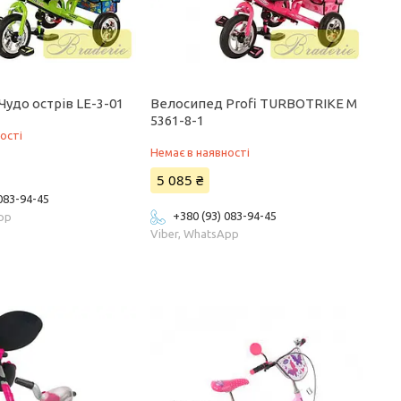
удо острів LE-3-01
Велосипед Profi TURBOTRIKE M
5361-8-1
ості
Немає в наявності
5 085 ₴
 083-94-45
+380 (93) 083-94-45
App
Viber, WhatsApp