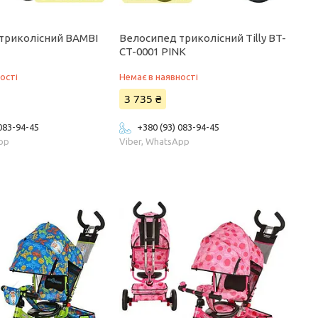
триколісний BAMBI
Велосипед триколісний Tilly BT-
CT-0001 PINK
ості
Немає в наявності
3 735 ₴
 083-94-45
+380 (93) 083-94-45
App
Viber, WhatsApp