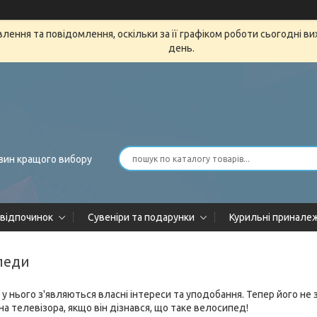
ення та повідомлення, оскільки за її графіком роботи сьогодні в
день.
зин кращого вибору
 відпочинок
Сувеніри та подарунки
Курильні принале
ипеди
 у нього з'являються власні інтереси та уподобання. Тепер його не
а телевізора, якщо він дізнався, що таке велосипед!