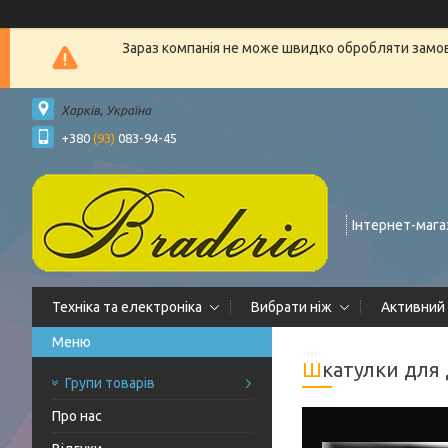
Зараз компанія не може швидко обробляти замовл
Харків, Україна
+380
(93)
083-94-45
Інтернет-мага
Техніка та електроніка
Вибрати ніж
Активний
Шкатулки дл
Групи товарів
Про нас