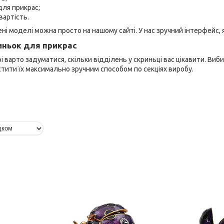
для прикрас;
артість.
і моделі можна просто на нашому сайті. У нас зручний інтерфейс,
иньок для прикрас
і варто задуматися, скільки відділень у скриньці вас цікавити. В
стити їх максимально зручним способом по секціях виробу.