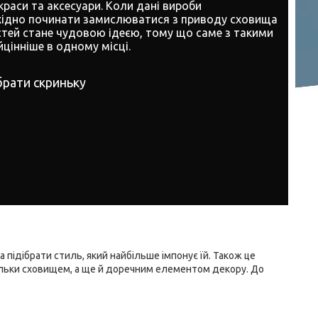
краси та аксесуари. Коли дані вироби
обхідно починати замислюватися з приводу сховища
стей стане чудовою ідеєю, тому що саме з такими
цінніше в одному місці.
рати скриньку
 підібрати стиль, який найбільше імпонує їй. Також це
тільки сховищем, а ще й доречним елементом декору. До