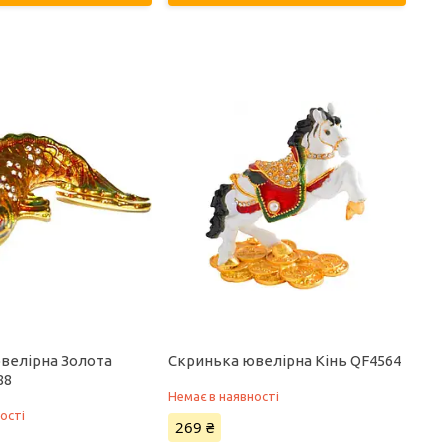
велірна Золота
Скринька ювелірна Кінь QF4564
88
Немає в наявності
ості
269 ₴