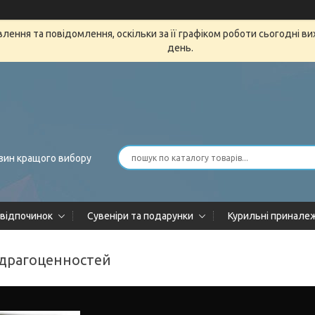
ення та повідомлення, оскільки за її графіком роботи сьогодні в
день.
зин кращого вибору
 відпочинок
Сувеніри та подарунки
Курильні принале
я драгоценностей