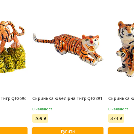
 Тигр QF2696
Скринька ювелірна Тигр QF2891
Скринька ю
В наявності
В наявності
269 ₴
374 ₴
Купити