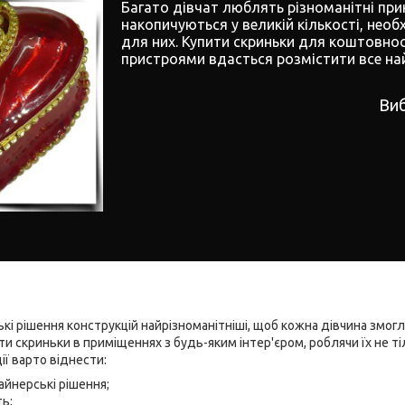
Багато дівчат люблять різноманітні при
накопичуються у великій кількості, не
для них. Купити скриньки для коштовно
пристроями вдасться розмістити все най
Виб
і рішення конструкцій найрізноманітніші, щоб кожна дівчина змогла
и скриньки в приміщеннях з будь-яким інтер'єром, роблячи їх не 
ії варто віднести:
айнерські рішення;
ть;