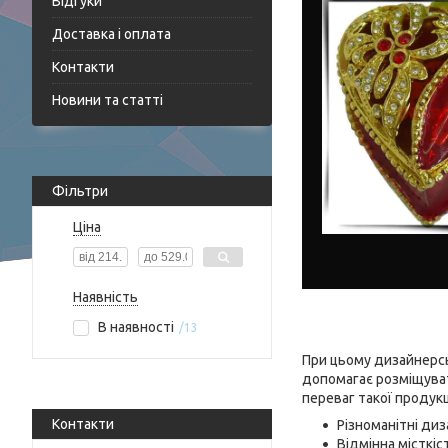
Відгуки
Доставка і оплата
Контакти
Новини та статті
Фільтри
Ціна
Наявність
В наявності
13
При цьому дизайнерськ
допомагає розміщуват
переваг такої продукц
Контакти
Різноманітні диз
Відмінна місткіс