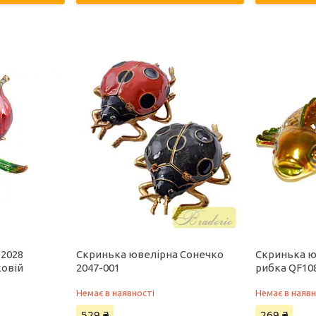
 2028
Скринька ювелірна Сонечко
Скринька ю
ковій
2047-001
рибка QF10
Немає в наявності
Немає в наявн
529 ₴
269 ₴