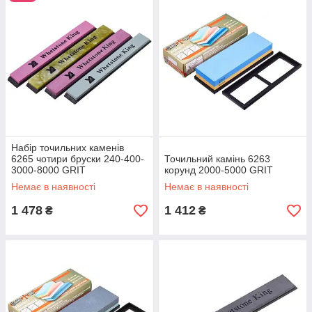
просто неможливо, але
при тривалій експлуатації вони в будь-якому
випадку почнуть ставати тупими.
Купити точило для ножів
Саме тому необхідно придбати якісні точила для ножів і
назавжди забути про можливі проблеми з основними
інструментами для приготування їжі. Вони завжди будуть
гострими і при цьому наточити їх можна в домашніх умовах
Набір точильних каменів
без особливих проблем. Це не вимагає надмірного
6265 чотири бруски 240-400-
Точильний камінь 6263
3000-8000 GRIT
застосування фізичної сили або якихось особливих навичок і
корунд 2000-5000 GRIT
знань.
Немає в наявності
Немає в наявності
Різноманітність точілок для ножів
1 478
1 412
₴
₴
У наш час ці вироби продаються самих різних моделей, що
дає можливість користувачу підібрати найбільш зручну. Розділ
пропонує наступні види точілок:
Механічні;
Електричні;
Мусаты.