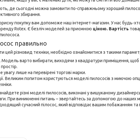
ивий, якщо у вас є маленькі діти, які можуть смітити або домашні 
ають, де сьогодні можна замовити по-справжньому хороший пилосос
ктивного збирання.
орисну покупку вам допоможе наш інтернет-магазин. У нас будь-х
бренду Rotex. Є безліч моделей за приємною
ціною. Вартість
това
 пилососа.
осос правильно
ти цей різновид техніки, необхідно ознайомитися з такими параметр
. Модель варто вибирати, виходячи з квадратури приміщення, щоб
 простір.
 увагу лише на перевірені торгові марки.
ії. Великим попитом користуються моделі пилососів з миючою опціє
хніки.
знайдете різні моделі пилососів, виконані у вишуканому дизайнерс
аги. При виникненні питань – звертайтесь за допомогою до наших
ідходящий сучасний пілосос, який відповідає вашим побажанням та 