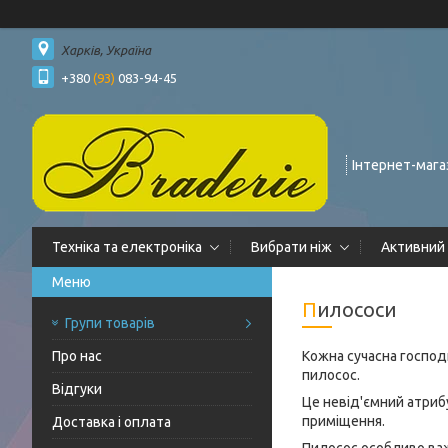
Харків, Україна
+380
(93)
083-94-45
Інтернет-мага
Техніка та електроніка
Вибрати ніж
Активний
Пилососи
Групи товарів
Про нас
Кожна сучасна господ
пилосос.
Відгуки
Це невід'ємний атриб
приміщення.
Доставка і оплата