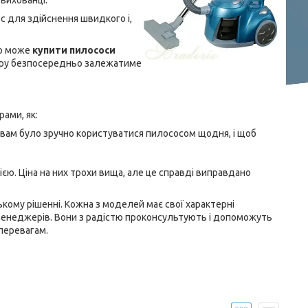
вихованці.
 для здійснення швидкого і,
то може
купити пилососи
ру безпосередньо залежатиме
ами, як:
 вам було зручно користуватися пилососом щодня, і щоб
ю. Ціна на них трохи вища, але це справді виправдано
ькому рішенні. Кожна з моделей має свої характерні
 менеджерів. Вони з радістю проконсультують і допоможуть
перевагам.