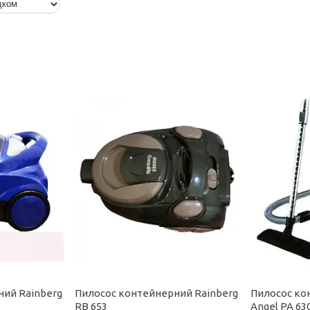
ний Rainberg
Пилосос контейнерний Rainberg
Пилосос ко
RB 653
Angel PA 63