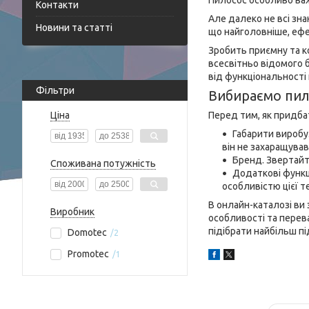
Пилосос особливо важл
Контакти
Але далеко не всі зн
Новини та статті
що найголовніше, ефе
Зробить приємну та к
всесвітньо відомого 
від функціональності
Фільтри
Вибираємо пил
Ціна
Перед тим, як придба
Габарити виробу
він не захаращував
Бренд. Звертайте
Споживана потужність
Додаткові функц
особливістю цієї те
В онлайн-каталозі ви 
Виробник
особливості та перев
підібрати найбільш п
Domotec
2
Promotec
1