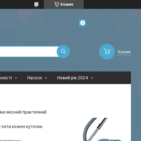
Кошик
Кошик
жності
Насоси
Новий рік 2024
іки якісний практичний
стити кожен куточок