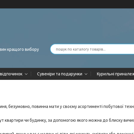
зин кращого вибору
 відпочинок
Сувеніри та подарунки
Курильні принале
иня, безумовно, повинна мати у своєму асортименті побутової техн
ут квартири чи будинку, за допомогою якого можна до блиску вичи