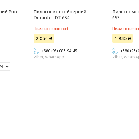
ний Pure
Пилосос контейнерний
Пилосос мі
Domotec DT 654
653
Немає в наявності
Немає в наявн
2 054 ₴
1 935 ₴
+380 (93) 083-94-45
+380 (93)
Viber, WhatsApp
Viber, Whats