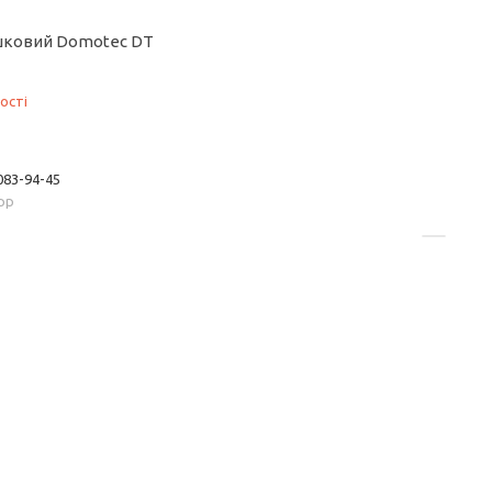
шковий Domotec DT
ості
 083-94-45
App