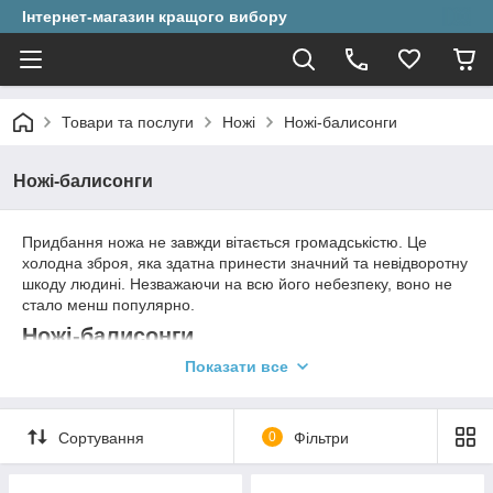
Інтернет-магазин кращого вибору
Товари та послуги
Ножі
Ножі-балисонги
Ножі-балисонги
Придбання ножа не завжди вітається громадськістю. Це
холодна зброя, яка здатна принести значний та невідворотну
шкоду людині. Незважаючи на всю його небезпеку, воно не
стало менш популярно.
Ножі-балисонги
Показати все
Про походження цих ножів
ходять легенди. Їх
незвичайний вигляд і
Сортування
0
Фільтри
зручність використання
запали в душу багатьом.
Краса оформлення