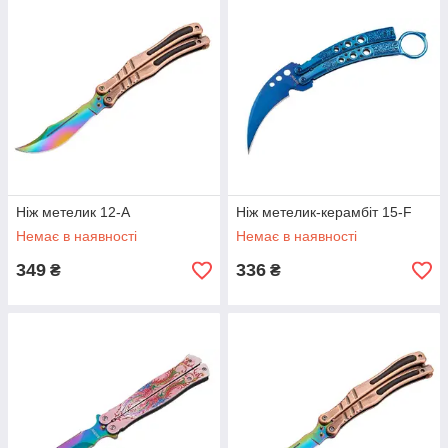
дозволяє зробити ваш
примірник індивідуальним і
ексклюзивним. Всі
примірники, виготовлені з
високоякісних матеріалів.
Рукояті оформлені з допомогою дерева або гравірованого
металу.
Ніж-метелик – це непросто спосіб захисту, а ціле мистецтво.
Виконувати відточені рухи з гострим небезпечним
предметом, які могли б привести в захват будь, тепер
доступні і вам! Ви ще не навчилися виконувати різноманітні
Ніж метелик 12-A
Ніж метелик-керамбіт 15-F
трюки з його участю, тоді вас має зацікавити нашу
Немає в наявності
Немає в наявності
пропозицію. Наш магазин пропонує вам купити ніж-метелик
різних стилів і варіантів. Моделі бувають:
349
336
₴
₴
професійні
навчальні.
До кожного з наших лотів надається детальна характеристика
і його призначення, тому ви швидко визначитеся з вибором.