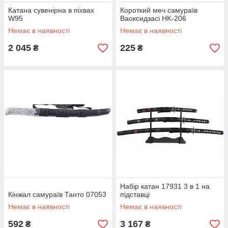
Катана сувенірна в піхвах
Короткий меч самураїв
W95
Ваоксидзасі HK-206
Немає в наявності
Немає в наявності
2 045
225
₴
₴
Набір катан 17931 3 в 1 на
Кінжал самураїв Танто 07053
підставці
Немає в наявності
Немає в наявності
592
3 167
₴
₴