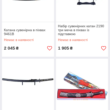
Набір сувенірних катан 2190
Катана сувенірна в піхвах
три меча в піхвах із
9461B
підставкою
Немає в наявності
Немає в наявності
2 045
1 905
₴
₴