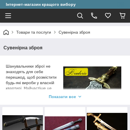
Інтернет-магазин кращого вибору
Товари та послуги
Сувенірна зброя
Сувенірна зброя
Шанувальники зброї не
знаходять для себе
перешкод, щоб розмістити
будь-які вироби у власній
квартирі. Найчастіше це
стосується любителів
Показати все
різноманітних ножів і
клинків, що додають
інтер'єру квартири своєрідну
родзинку. У нас ви знайдете сувенірна зброя відмінної якості,
яке виразно буде виглядати на будь-якій полиці і стіни.
Додайте агресії і суворості в дизайн кімнати, тим самим