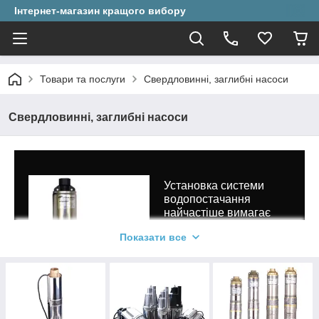
Інтернет-магазин кращого вибору
Товари та послуги
Свердловинні, заглибні насоси
Свердловинні, заглибні насоси
Установка системи
водопостачання
найчастіше вимагає
особливої уважності і
Показати все
точності. Якщо мова йде
про котеджах, то тут
саме від цієї системи
залежить комфортне
проживання власників.
Якщо в квартирі з водою