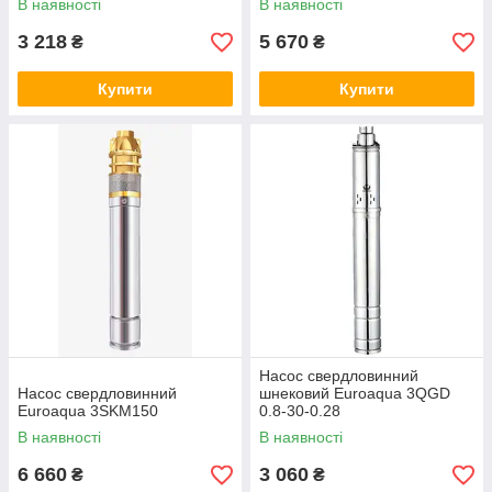
В наявності
В наявності
безперервної роботою. До того ж їх легко автоматизувати або
підключити до техніки додаткові модулі за власним
3 218
5 670
₴
₴
бажанням. Комплектуючі також шукайте в цьому розділі та
при необхідності можна замінити будь-який елемент насоса.
Купити
Купити
Насос свердловинний
Насос свердловинний
шнековий Euroaqua 3QGD
Euroaqua 3SKM150
0.8-30-0.28
В наявності
В наявності
6 660
3 060
₴
₴