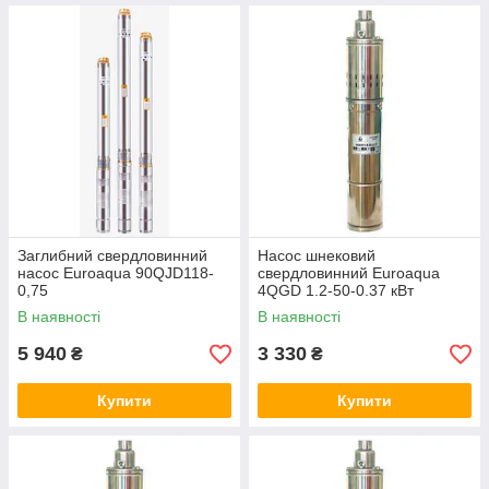
Заглибний свердловинний
Насос шнековий
насос Euroaqua 90QJD118-
свердловинний Euroaqua
0,75
4QGD 1.2-50-0.37 кВт
неіржавка сталь
В наявності
В наявності
5 940
3 330
₴
₴
Купити
Купити