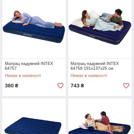
шаф можна
відмінно себе почувати, то без ліжка виникають
проблеми. Саме тому багато звертають увагу на
надувні ліжка і крісла.
Купити надувне ліжко
Така меблі володіє наступними перевагами:
Невелика вага;
Матрац надувний INTEX
Матрац надувний INTEX
Компактність;
64757
64758 191х137х25 см
Простота у догляді.
Немає в наявності
Немає в наявності
Особливість подібної меблів полягає в тому, що в зібраному
360
743
₴
₴
вигляді її можна помістити в шафу або заховати в затишному
місці. При цьому надуваючи крісла чи ліжка можна
обзавестися відмінну меблі, яка по своїй зручності нічим не
відрізняється від виробів з міцних матеріалів. Це гідна заміна і
в деяких ситуаціях вона може стати відмінним помічником на
тривалий час, адже спати на такому виробі одне
задоволення.
Переваги надувних ліжок