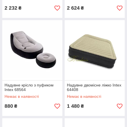
2 232
2 624
₴
₴
Надувне крісло з пуфиком
Надувне двомісне ліжко Intex
Intex 68564
64408
Немає в наявності
Немає в наявності
880
1 480
₴
₴