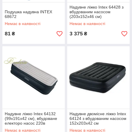
Надувне ліжко Intex 64428 з
Подушка надувна INTEX
вбудованим насосом
68672
(203х152х46 см)
Немає в наявності
Немає в наявності
81
3 375
₴
₴
Надувне ліжко Intex 64132
Надувне двомісне ліжко Intex
(99х191х42 см), вбудоване
64124 з вбудованим насосом
електоро насос 220в
152x203x42 см
Немає в наявності
Немає в наявності