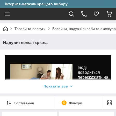
Інтернет-магазин кращого вибору
Товари та послуги
Басейни, надувні вироби та аксесуар
Надувні ліжка і крісла
Іноді
доводиться
переїжджати на
нове місце і
Показати все
деякий час
намагатися
жити без
комфортних
Сортування
0
Фільтри
меблів. Якщо
без диванів,