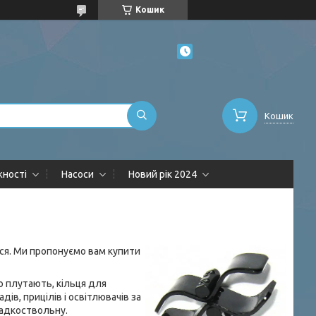
Кошик
Кошик
жності
Насоси
Новий рік 2024
ься. Ми пропонуємо вам купити
о плутають, кільця для
ів, прицілів і освітлювачів за
гладкоствольну.