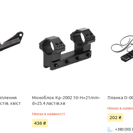
ріплення
Моноблок Кр-2002 10-H=21mm-
Планка D-0
тів. хвіст
d=25.4 ластів.хв
Немає в наявн
Немає в наявності
202 ₴
436 ₴
+380 (93)