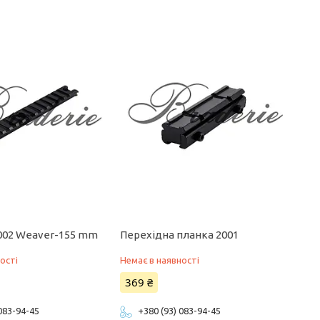
002 Weaver-155 mm
Перехідна планка 2001
ості
Немає в наявності
369 ₴
 083-94-45
+380 (93) 083-94-45