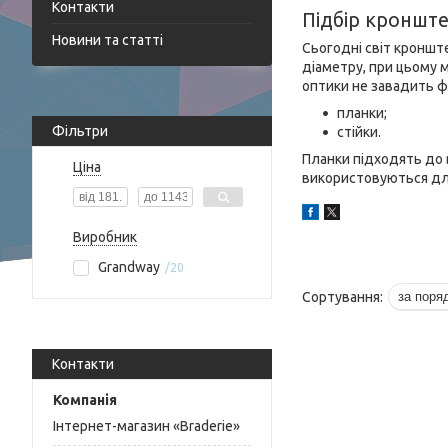
Контакти
Підбір кроншт
Новини та статті
Сьогодні світ кроншт
діаметру, при цьому 
оптики не завадить ф
планки;
Фільтри
стійки.
Планки підходять до в
Ціна
використовуються для 
Виробник
Grandway
20
Контакти
Інтернет-магазин «Braderie»