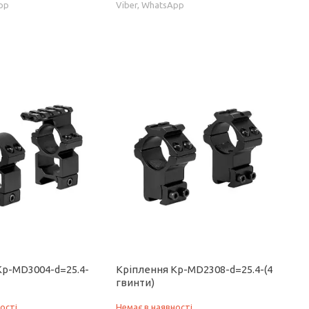
App
Viber, WhatsApp
Кр-MD3004-d=25.4-
Кріплення Кр-MD2308-d=25.4-(4
гвинти)
ості
Немає в наявності