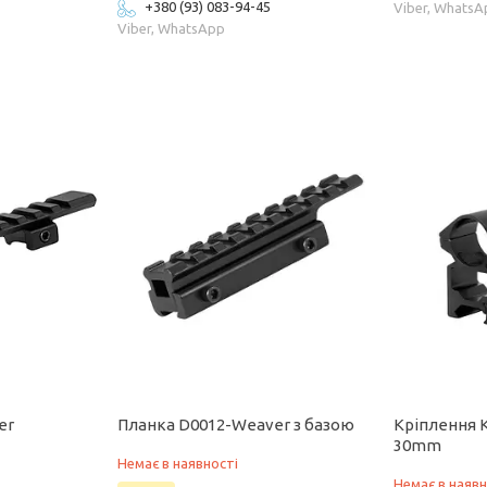
+380 (93) 083-94-45
Viber, Whats
Viber, WhatsApp
er
Планка D0012-Weaver з базою
Кріплення 
30mm
Немає в наявності
Немає в наявн