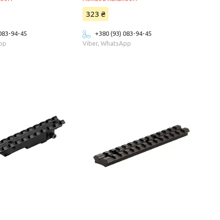
323 ₴
 083-94-45
+380 (93) 083-94-45
App
Viber, WhatsApp