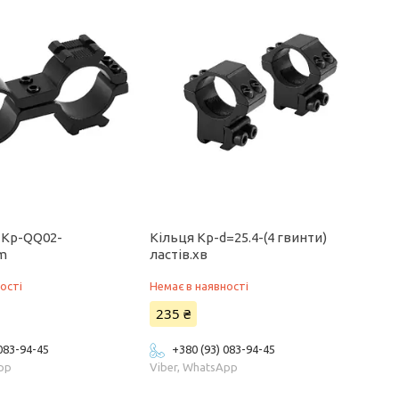
 Kp-QQ02-
Кільця Кр-d=25.4-(4 гвинти)
m
ластів.хв
ості
Немає в наявності
235 ₴
 083-94-45
+380 (93) 083-94-45
App
Viber, WhatsApp