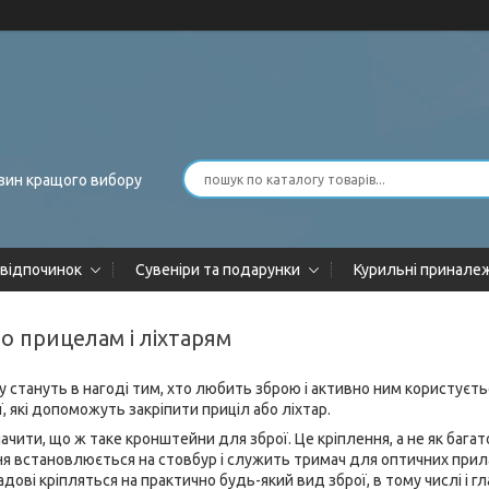
зин кращого вибору
 відпочинок
Сувеніри та подарунки
Курильні принале
о прицелам і ліхтарям
у стануть в нагоді тим, хто любить зброю і активно ним користуєт
 які допоможуть закріпити приціл або ліхтар.
чити, що ж таке кронштейни для зброї. Це кріплення, а не як багат
ня встановлюється на стовбур і служить тримач для оптичних прилад
ладові кріпляться на практично будь-який вид зброї, в тому числі і 