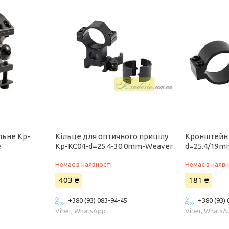
льне Кр-
Кільце для оптичного прицілу
Кронштейн
е
Кр-KC04-d=25.4-30.0mm-Weaver
d=25.4/19m
Немає в наявності
Немає в наявн
403 ₴
181 ₴
+380 (93) 083-94-45
+380 (93)
Viber, WhatsApp
Viber, Whats