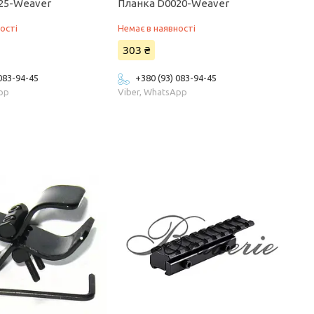
25-Weaver
Планка D0020-Weaver
ості
Немає в наявності
303 ₴
 083-94-45
+380 (93) 083-94-45
App
Viber, WhatsApp