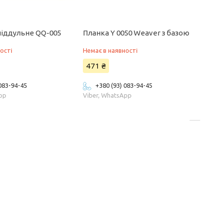
піддульне QQ-005
Планка Y 0050 Weaver з базою
ості
Немає в наявності
471 ₴
 083-94-45
+380 (93) 083-94-45
App
Viber, WhatsApp