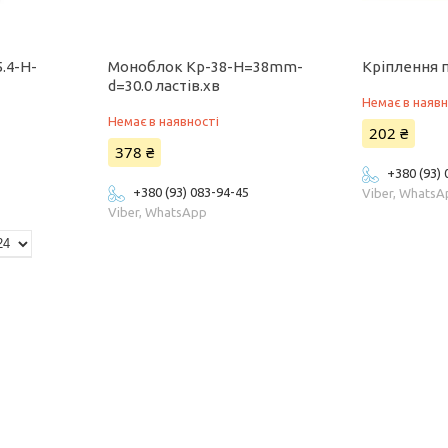
.4-H-
Моноблок Кр-38-H=38mm-
Кріплення 
d=30.0 ластів.хв
Немає в наявн
Немає в наявності
202 ₴
378 ₴
+380 (93)
+380 (93) 083-94-45
Viber, Whats
Viber, WhatsApp