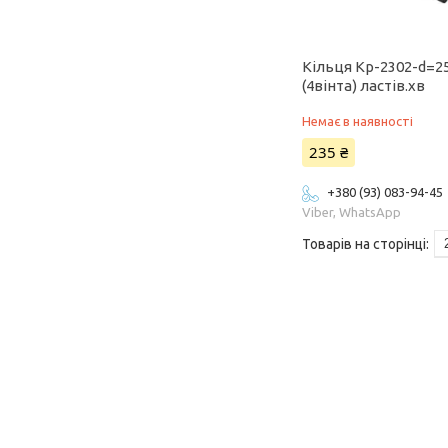
Кільця Кр-2302-d=25
(4вінта) ластів.хв
Немає в наявності
235 ₴
+380 (93) 083-94-45
Viber, WhatsApp