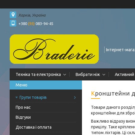
Харків, Україна
+380
(93)
083-94-45
Інтернет-мага
Техніка та електроніка
Вибрати ніж
Активний
Кронштейни д
Групи товарів
Про нас
Товари даного розділ
кронштейни для зброї,
Відгуки
Важливо відразу визна
прицілу. Таке кріплен
Доставка і оплата
типом ліхтарів. Ці ск