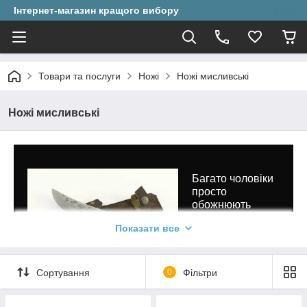
Інтернет-магазин кращого вибору
Товари та послуги
Ножі
Ножі мисливські
Ножі мисливські
Багато чоловіки
просто
обожнюють
холодну зброю.
Показати все
Найрізноманітніші
вироби надають
сильній половині
підлоги
Сортування
0
Фільтри
впевненості у
власних силах і