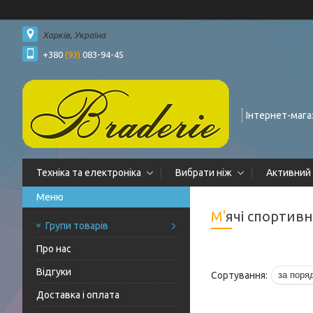
Харків, Україна
+380
(93)
083-94-45
Інтернет-мага
Техніка та електроніка
Вибрати ніж
Активний
М'ячі спортивн
Групи товарів
Про нас
Відгуки
Доставка і оплата