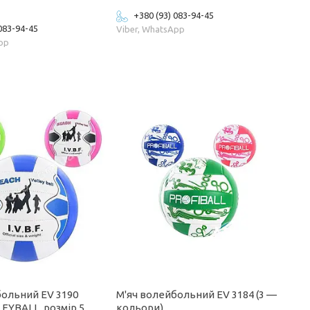
+380 (93) 083-94-45
 083-94-45
Viber, WhatsApp
App
больний EV 3190
М'яч волейбольний EV 3184 (3 —
EYBALL, розмір 5
кольори)