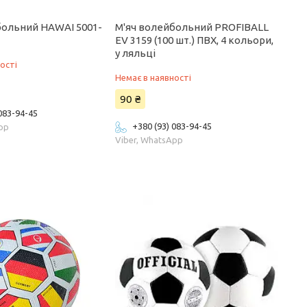
больний HAWAI 5001-
М'яч волейбольний PROFIBALL
EV 3159 (100 шт.) ПВХ, 4 кольори,
у ляльці
ості
Немає в наявності
90 ₴
 083-94-45
+380 (93) 083-94-45
App
Viber, WhatsApp