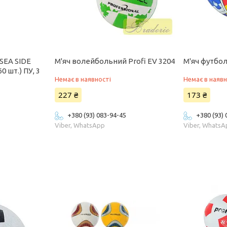
SEA SIDE
М'яч волейбольний Profi EV 3204
М'яч футбол
0 шт.) ПУ, 3
Немає в наявності
Немає в наявн
227 ₴
173 ₴
+380 (93) 083-94-45
+380 (93)
Viber, WhatsApp
Viber, Whats