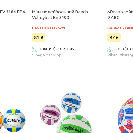
EV 3184 ПВХ
М'яч волейбольний Beach
М'яч волей
Volleyball EV 3190
9 ABC
Немає в наявності
Немає в наявн
81 ₴
97 ₴
+380 (93) 083-94-45
+380 (93)
Viber, WhatsApp
Viber, Whats