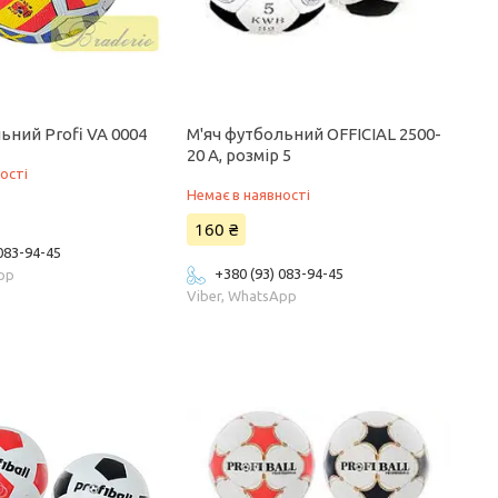
ьний Profi VA 0004
М'яч футбольний OFFICIAL 2500-
20 A, розмір 5
ості
Немає в наявності
160 ₴
 083-94-45
+380 (93) 083-94-45
App
Viber, WhatsApp