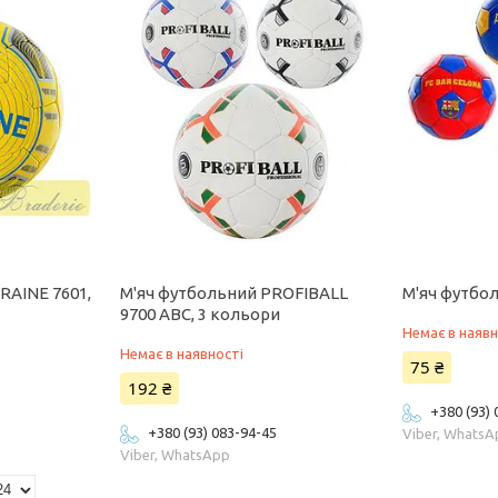
RAINE 7601,
М'яч футбольний PROFIBALL
М'яч футбо
9700 ABC, 3 кольори
Немає в наявн
Немає в наявності
75 ₴
192 ₴
+380 (93)
+380 (93) 083-94-45
Viber, Whats
Viber, WhatsApp