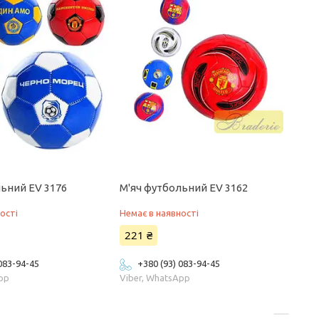
льний EV 3176
М'яч футбольний EV 3162
ості
Немає в наявності
221 ₴
 083-94-45
+380 (93) 083-94-45
App
Viber, WhatsApp