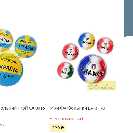
ольний Profi VA 0016
М'яч Футбольний EV-3170
Немає в наявності
ості
229 ₴