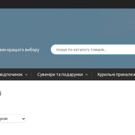
зин кращого вибору
 відпочинок
Сувеніри та подарунки
Курильні принале
і