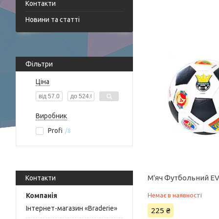
Контакти
Новини та статті
Фільтри
Ціна
Виробник
Profi
8
М'яч Футбольний EV
Контакти
Немає в наявності
Інтернет-магазин «Braderie»
225 ₴