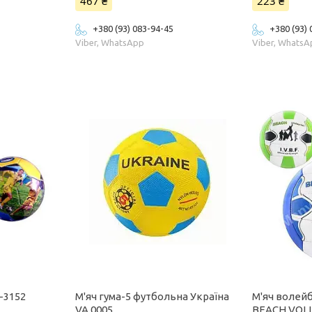
467 ₴
223 ₴
+380 (93) 083-94-45
+380 (93)
Viber, WhatsApp
Viber, Whats
-3152
М'яч гума-5 футбольна Україна
М'яч волей
VA 0005
BEACH VOLL