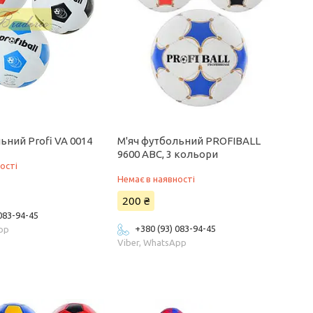
ьний Profi VA 0014
М'яч футбольний PROFIBALL
9600 ABC, 3 кольори
ості
Немає в наявності
200 ₴
 083-94-45
+380 (93) 083-94-45
App
Viber, WhatsApp