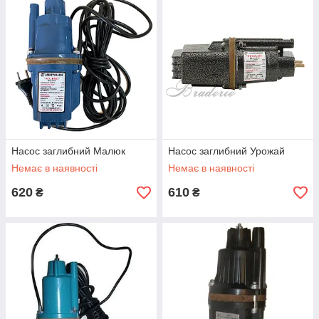
подобрать себе какой угодно вариант. При этом нужно
понимать особенности каждого, чтобы сделать правильный
выбор. Если у вас на территории есть колодец или скважина,
то стоит купить насосы вибрационные, которые идеально
подойдут для выкачки воды именно из таких источников. До
того ж вони здивують вас своїми можливостями:
Кожна модель може чудово працювати на глибині
понад 60 метрів;
Підключення відбувається максимально зручно і
просто для користувача;
Насос заглибний Малюк
Насос заглибний Урожай
Міцний корпус не постраждає після тривалої
експлуатації.
Немає в наявності
Немає в наявності
Використовувати такі моделі можна нескінченно довго і це
620
610
₴
₴
одне із самих головних переваг. Спробуйте і ви, вам напевно
сподобаються подібні прилади.
Принцип роботи
Представлені в каталозі насоси працюють від електрики. Вам
просто необхідно підключити пристрій до джерела живлення
220 Вт і насолоджуватися його роботою. Всередині
конструкції є термозахист, а також спеціальне охолодження
для безпеки насоса.