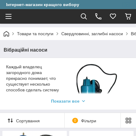
Інтернет-магазин кращого вибору
Товари та послуги
Свердловинні, заглибні насоси
Ві
Вібраційні насоси
Каждый владелец
загородного дома
прекрасно понимает, что
существует несколько
способов сделать систему
водоснабжения. По сути все
Показати все
они практически
одинаковые, разница лишь
в составляющих такой
системы. Учитывая тот
Сортування
0
Фільтри
факт, что на рынке уже
огромное количество разнообразных насосов вы можете