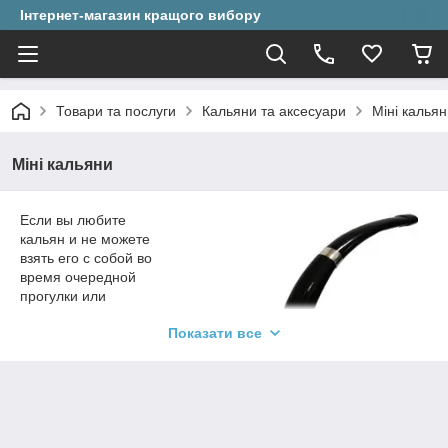
Інтернет-магазин кращого вибору
Товари та послуги
Кальяни та аксесуари
Міні калья
Міні кальяни
Если вы любите
кальян и не можете
взять его с собой во
время очередной
прогулки или
поездки, то ему
Показати все
можно найти
отличную замену.
Наш магазин
предлагает вам
купить мини
кальяны, которые по