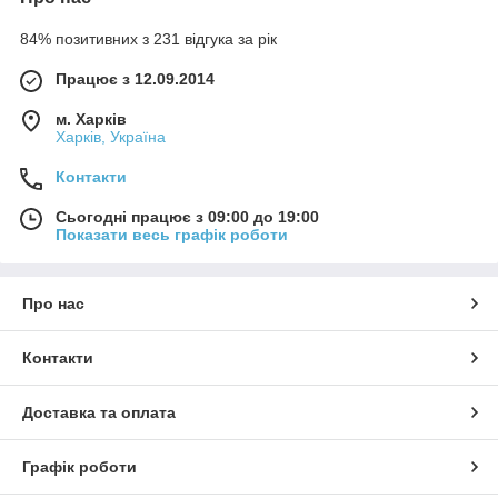
Зовні виріб чимось нагадує трубку. Тим не менш принцип
84% позитивних з 231 відгука за рік
роботи у нього зовсім інший і суть в тому, що фільтрація
раніше відбувається за допомогою води. Працює як
Працює з 12.09.2014
звичайний кальян, заправити можна значно менше тютюну і
процес куріння, природно, скоротив в кілька разів.
м. Харків
Харків, Україна
Контакти
Сьогодні працює з 09:00 до 19:00
Показати весь графік роботи
Про нас
Контакти
Доставка та оплата
Графік роботи