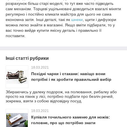
розрахунок більш старі моделі, то тут вже часто підводить
сам механізм. Торцеві ущільнювачі доводиться взагалі міняти
регулярно і постійно кликати майстра для цього не сама
економна затія. Інші деталі, такі як
шнеки
, щити і дифузори
можна легко знайти в магазині. Якщо вміти підбирати, то у
вас точно вийде купити якісну деталь і правильно її
поставити.
Інші статті рубрики
18.03.2021
Похідні чарки і стакани: навіщо вони
потрібні і як зробити правильний вибір
Збираючись у далеку подорож, на полювання, рибалку або
просто на пікнік у лісі, потрібно подбати про безліч речей,
зокрема, взяти з собою відповідну посуд.
18.03.2021
Купівля точильного каменю для ножів:
головне, про що потрібно знати