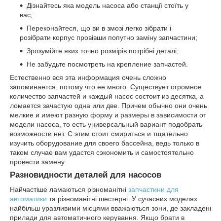
Дізнайтесь яка модель насоса або станції стоїть у
вас;
Переконайтеся, що ви в змозі легко зібрати і
розібрати корпус провівши попутно заміну запчастини;
Зрозумійте яких точно розмірів потрібні деталі;
Не забудьте посмотреть на крепление запчастей.
Естественно вся эта информация очень сложно
запоминается, потому что ее много. Существует огромное
количество запчастей и каждый насос состоит из десятка, а
ломается зачастую одна или две. Причем обычно они очень
мелкие и имеют разную форму и размеры в зависимости от
модели насоса, то есть универсальный вариант подобрать
возможности нет. С этим стоит смириться и тщательно
изучить оборудование для своего бассейна, ведь только в
таком случае вам удастся сэкономить и самостоятельно
провести замену.
Разновидности деталей для насосов
Найчастіше ламаються різноманітні
запчастини для
автоматики
та різноманітні шестерні. У сучасних моделях
найбільш уразливими місцями вважаються зони, де закладені
прилади для автоматичного керування. Якщо брати в