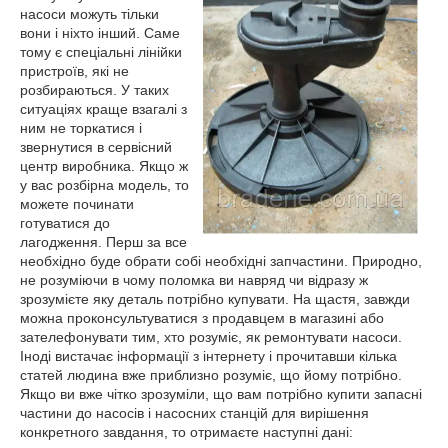
насоси можуть тільки
вони і ніхто інший. Саме
тому є спеціальні лінійки
пристроїв, які не
розбираються. У таких
ситуаціях краще взагалі з
ним не торкатися і
звернутися в сервісний
центр виробника. Якщо ж
у вас розбірна модель, то
можете починати
готуватися до
лагодження. Перш за все
необхідно буде обрати собі необхідні запчастини. Природно,
не розуміючи в чому поломка ви навряд чи відразу ж
зрозумієте яку деталь потрібно купувати. На щастя, завжди
можна проконсультуватися з продавцем в магазині або
зателефонувати тим, хто розуміє, як ремонтувати насоси.
Іноді вистачає інформації з інтернету і прочитавши кілька
статей людина вже приблизно розуміє, що йому потрібно.
Якщо ви вже чітко зрозуміли, що вам потрібно купити запасні
частини до насосів і насосних станцій для вирішення
конкретного завдання, то отримаєте наступні дані: