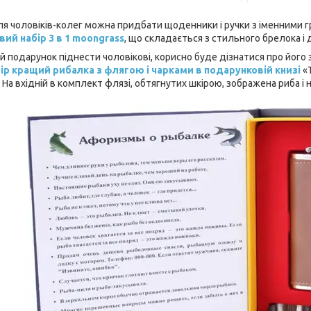
для чоловіків-колег можна придбати щоденники і ручки з іменними 
ий набір 3 в 1 moongrass
, що складається з стильного брелока і 
 подарунок піднести чоловікові, корисно буде дізнатися про його з
ір кращий рибалка з флягою і чарками в подарунковій книзі
«
На вхідній в комплект флязі, обтягнутих шкірою, зображена риба і