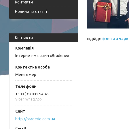
Контакти
Новини та статті
Контакти
підійде
ф
ляга з чар
Інтернет-магазин «Braderie»
Менеджер
+380 (93) 083-94-45
Viber, WhatsApp
http://braderie.com.ua