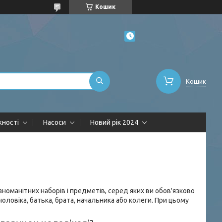
Кошик
Кошик
жності
Насоси
Новий рік 2024
номанітних наборів і предметів, серед яких ви обов'язково
оловіка, батька, брата, начальника або колеги. При цьому