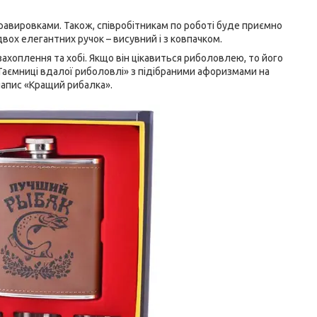
гравировками. Також, співробітникам по роботі буде приємно
двох елегантних ручок – висувний і з ковпачком.
ахоплення та хобі. Якщо він цікавиться риболовлею, то його
Таємниці вдалої риболовлі» з підібраними афоризмами на
 напис «Кращий рибалка».