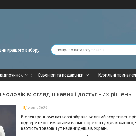
зин кращого вибору
 відпочинок
Сувеніри та подарунки
Курильні принале
 чоловіків: огляд цікавих і доступних рішень
15/
жовт. 2020
В електронному каталозі зібрано великий асортимент різ
підберете оптимальний варіант презенту для коханого, ч
вартість товарів тут найвигідніша в Україні.