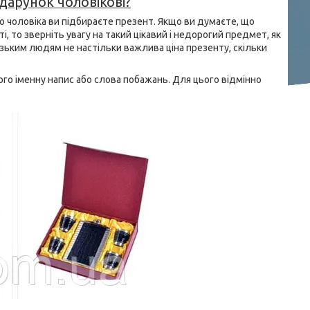
дарунок чоловікові?
го чоловіка ви підбираєте презент. Якщо ви думаєте, що
і, то зверніть увагу на такий цікавий і недорогий предмет, як
зьким людям не настільки важлива ціна презенту, скільки
го іменну напис або слова побажань. Для цього відмінно