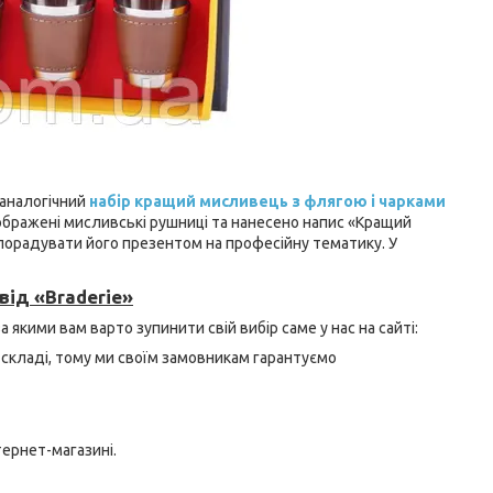
 аналогічний
набір кращий мисливець з флягою і чарками
ображені мисливські рушниці та нанесено напис «Кращий
порадувати його презентом на професійну тематику. У
від «Braderie»
 якими вам варто зупинити свій вибір саме у нас на сайті:
му складі, тому ми своїм замовникам гарантуємо
тернет-магазині.