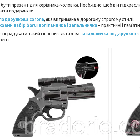
 бути презент для керівника-чоловіка. Необхідно, щоб він підкрес
анти подарунків:
подарункова corona
, яка витримана в дорогому строгому стилі;
овий набір borui попільничка і запальничка
– практичні і пам'ят
 порадувати такий сюрприз, як газова
запальничка подарункова 
зент.