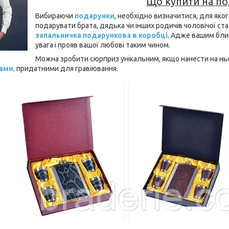
Що купити на по
Вибираючи
подарунки
, необхідно визначитися, для яко
подарувати брата, дядька чи інших родичів чоловічої стат
запальничка подарункова в коробці
. Адже вашим бли
увага і прояв вашої любові таким чином.
Можна зробити сюрприз унікальним, якщо нанести на ньо
ками
,
придатними для гравіювання.