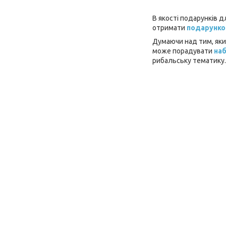
В якості подарунків 
отримати
подарунков
Думаючи над тим, який
може порадувати
наб
рибальську тематику. 