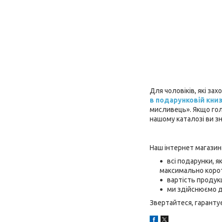
Для чоловіків, які з
в подарунковій книз
мисливець». Якщо гол
нашому каталозі ви з
Наш інтернет магазин 
всі подарунки, я
максимально корот
вартість продукці
ми здійснюємо до
Звертайтеся, гаранту