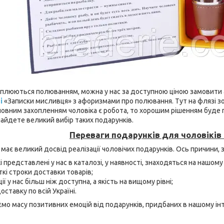
ахоплюються полюванням, можна у нас за доступною ціною замовити
і
«Записки мисливця» з афоризмами про полювання. Тут на флязі з
овним захопленням чоловіка є робота, то хорошим рішенням буде 
найдете великий вибір таких подарунків.
Переваги подарунків для чоловіків 
має великий досвід реалізації чоловічих подарунків. Ось причини, за
кі представлені у нас в каталозі, у наявності, знаходяться на нашо
кі строки доставки товарів;
ї у нас більш ніж доступна, а якість на вищому рівні;
ставку по всій Україні.
ємо масу позитивних емоцій від подарунків, придбаних в нашому ін