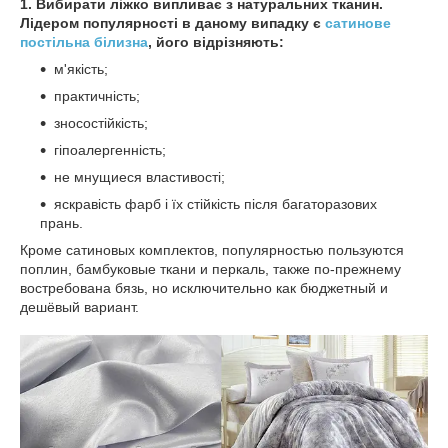
1. Вибирати ліжко випливає з натуральних тканин.
Лідером популярності в даному випадку є
сатинове
постільна білизна
, його відрізняють:
м'якість;
практичність;
зносостійкість;
гіпоалергенність;
не мнущиеся властивості;
яскравість фарб і їх стійкість після багаторазових
прань.
Кроме сатиновых комплектов, популярностью пользуются
поплин, бамбуковые ткани и перкаль, также по-прежнему
востребована бязь, но исключительно как бюджетный и
дешёвый вариант.