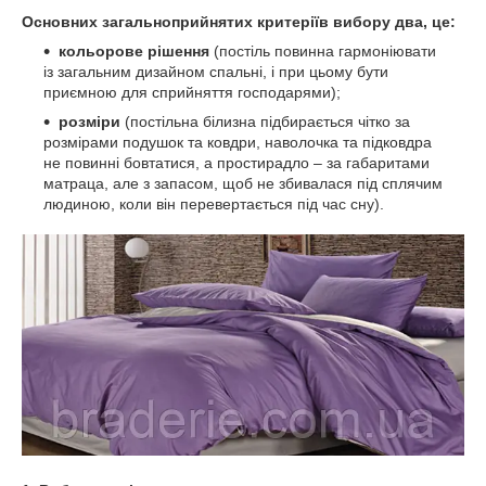
Основних загальноприйнятих критеріїв вибору два, це:
кольорове рішення
(постіль повинна гармоніювати
із загальним дизайном спальні, і при цьому бути
приємною для сприйняття господарями);
розміри
(постільна білизна підбирається чітко за
розмірами подушок та ковдри, наволочка та підковдра
не повинні бовтатися, а простирадло – за габаритами
матраца, але з запасом, щоб не збивалася під сплячим
людиною, коли він перевертається під час сну).