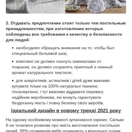
2. Отдавать предпочтение стоит только тем постельным
принадлежностям, при изготовлении которых
соблюдены все требования к качеству и безопасности
для людей:
необходимо обращать внимание на то, чтобы был
специальный бельевой шов;
комплект не должен пахнуть химикатами от
покраски, он должен сохранять приятный и нежный
аромат натурального текстиля;
для алергетиків, астматиків і дітей дуже важливо
купувати тільки на 100% натуральні тканини,
гіпоалергенні, і тут важливо віддавати перевагу
надійним виробникам, які можуть гарантувати
бездоганну якість і повну безпеку своїх виробів.
Ідеальний дизайн в новому тренді 2021 року
На одному особливому моменті зупинимося окремо. Скільки
б не точилися розмови про якість виготовлення постільних
речей, 99% споживачів вибір починають з візуальної оцінки